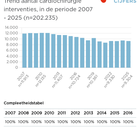
Trend aantal cardiochirurgie
interventies, in de periode 2007
- 2025 (n=202.235)
Compleetheidstabel
2007
2008
2009
2010
2011
2012
2013
2014
2015
2016
2
100%
100%
100%
100%
100%
100%
100%
100%
100%
100%
1