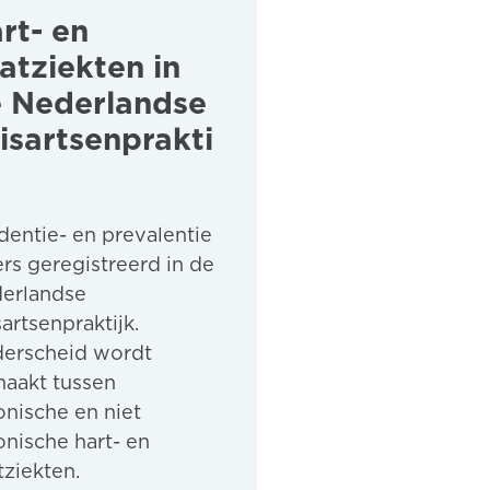
rt- en
atziekten in
 Nederlandse
isartsenprakti
identie- en prevalentie
fers geregistreerd in de
erlandse
sartsenpraktijk.
erscheid wordt
aakt tussen
onische en niet
onische hart- en
tziekten.