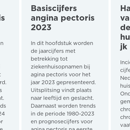
Basiscijfers
Ha
is
angina pectoris
va
2023
de
hu
en
In dit hoofdstuk worden
jk
de jaarcijfers met
betrekking tot
Inc
j
ziekenhuisopnamen bij
cij
t
agina pectoris voor het
Ned
rd.
jaar 2023 gepresenteerd.
hui
s
Uitsplitsing vindt plaats
Ond
t.
naar leeftijd en geslacht.
gem
nds
Daarnaast worden trends
chr
24
in de periode 1980-2023
chr
or
en prognosecijfers voor
vaa
te
agina pectoris na eerste