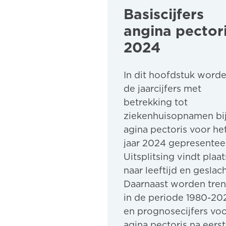
Basiscijfers
angina pector
2024
In dit hoofdstuk word
de jaarcijfers met
betrekking tot
ziekenhuisopnamen bi
agina pectoris voor he
jaar 2024 gepresentee
Uitsplitsing vindt plaat
naar leeftijd en geslach
Daarnaast worden tre
in de periode 1980-20
en prognosecijfers vo
agina pectoris na eers