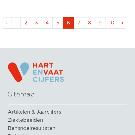
‹
1
2
3
4
5
6
7
8
9
10
›
Sitemap
Artikelen & Jaarcijfers
Ziektebeelden
Behandelresultaten