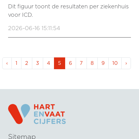
Dit figuur toont de resultaten per ziekenhuis
voor ICD.
2026-06-16 15:11:54
‹
1
2
3
4
5
6
7
8
9
10
›
Sitemap