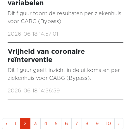
variabelen
Dit figuur toont de resultaten per ziekenhuis
voor CABG (Bypass).
2026-06-18 14:57:01
Vrijheid van coronaire
reïnterventie
Dit figuur geeft inzicht in de uitkomsten per
ziekenhuis voor CABG (Bypass).
2026-06-18 14:56:59
‹
1
2
3
4
5
6
7
8
9
10
›