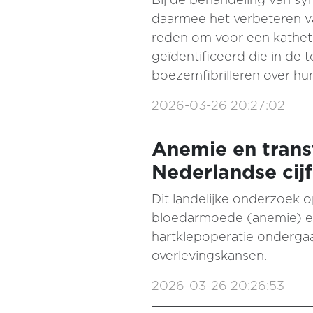
daarmee het verbeteren va
reden om voor een kathete
geïdentificeerd die in de
boezemfibrilleren over h
2026-03-26 20:27:02
Anemie en transf
Nederlandse cijf
Dit landelijke onderzoek 
bloedarmoede (anemie) en
hartklepoperatie ondergaa
overlevingskansen.
2026-03-26 20:26:53