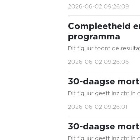
2026-06-02 09:26:09
Compleetheid e
programma
Dit figuur toont de result
2026-06-02 09:26:06
30-daagse morta
Dit figuur geeft inzicht i
2026-06-02 09:26:01
30-daagse morta
Dit figuur geeft inzicht i