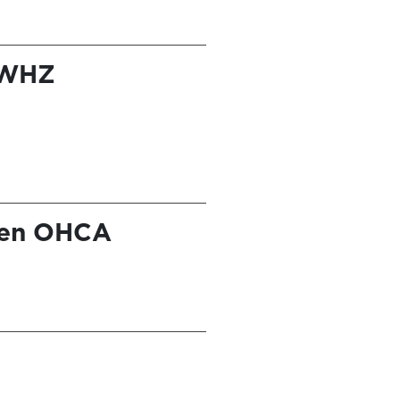
 WHZ
k en OHCA