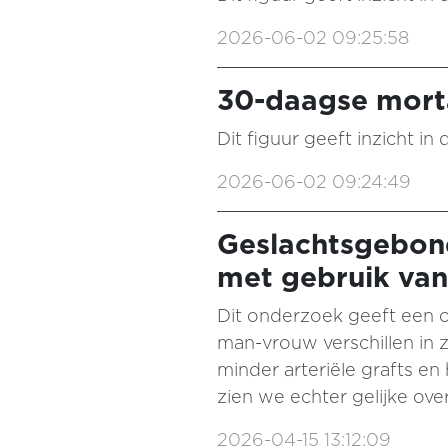
2026-06-02 09:25:58
30-daagse mortal
Dit figuur geeft inzicht i
2026-06-02 09:24:49
Geslachtsgebond
met gebruik van
Dit onderzoek geeft een o
man-vrouw verschillen in 
minder arteriële grafts e
zien we echter gelijke ove
2026-04-15 13:12:09