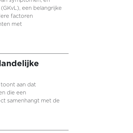
(GKvL), een belangrijke
dere factoren
ënten met
landelijke
 toont aan dat
en die een
rect samenhangt met de