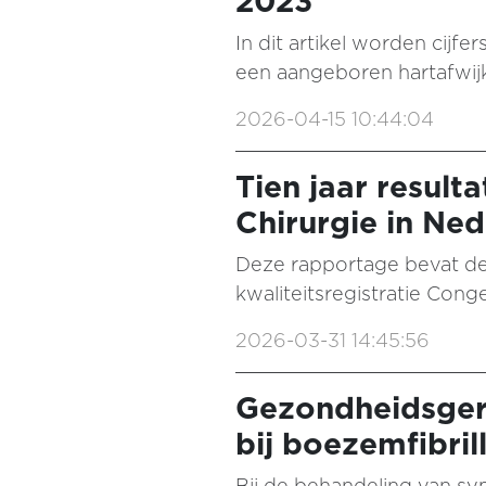
2023
In dit artikel worden cijf
een aangeboren hartafwij
2026-04-15 10:44:04
Tien jaar result
Chirurgie in Ne
Deze rapportage bevat de
kwaliteitsregistratie Cong
2026-03-31 14:45:56
Gezondheidsgere
bij boezemfibril
Bij de behandeling van s