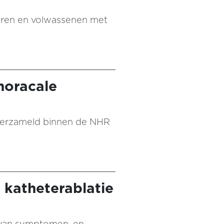
inderen en volwassenen met
horacale
 verzameld binnen de NHR
 katheterablatie
n van symptomen, en