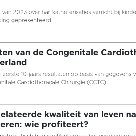
ers van 2023 over hartkatheterisaties verricht bij k
king gepresenteerd.
aten van de Congenitale Cardiot
derland
 eerste 10-jaars resultaten op basis van gegevens
enitale Cardiothoracale Chirurgie (CCTC).
lateerde kwaliteit van leven na
leren: wie profiteert?
ymptomatisch boezemfibrilleren is het vermindere