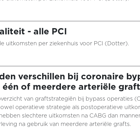
iteit - alle PCI
n de uitkomsten per ziekenhuis voor PCI (Dotter).
en verschillen bij coronaire by
 één of meerdere arteriële graf
verzicht van graftstrategiën bij bypass operaties 
zowel operatieve strategie als postoperatieve uitk
n hebben slechtere uitkomsten na CABG dan mannen.
rleving na gebruik van meerdere arteriële grafts.