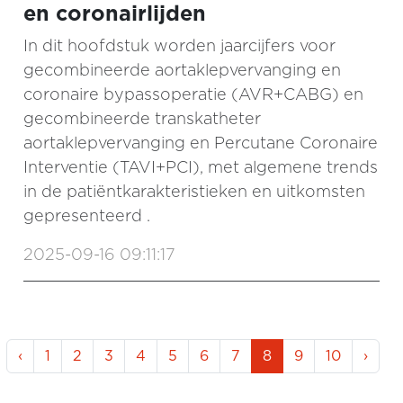
en coronairlijden
In dit hoofdstuk worden jaarcijfers voor
gecombineerde aortaklepvervanging en
coronaire bypassoperatie (AVR+CABG) en
gecombineerde transkatheter
aortaklepvervanging en Percutane Coronaire
Interventie (TAVI+PCI), met algemene trends
in de patiëntkarakteristieken en uitkomsten
gepresenteerd .
2025-09-16 09:11:17
‹
1
2
3
4
5
6
7
8
9
10
›