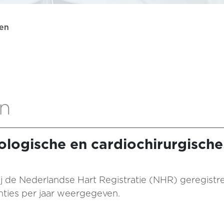
den
en
ologische en cardiochirurgische
al bij de Nederlandse Hart Registratie (NHR) geregist
enties per jaar weergegeven.