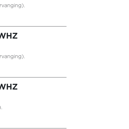
rvanging).
 WHZ
rvanging).
 WHZ
.