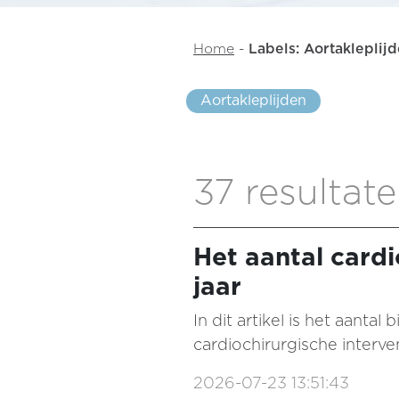
Home
-
Labels: Aortakleplij
Aortakleplijden
37 resultat
Het aantal cardi
jaar
In dit artikel is het aant
cardiochirurgische interv
2026-07-23 13:51:43