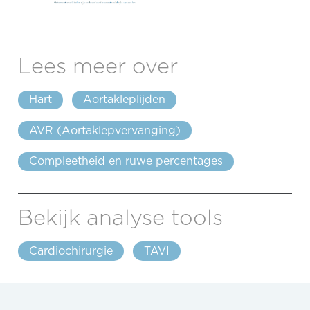
Lees meer over
Hart
Aortakleplijden
AVR (Aortaklepvervanging)
Compleetheid en ruwe percentages
Bekijk analyse tools
Cardiochirurgie
TAVI