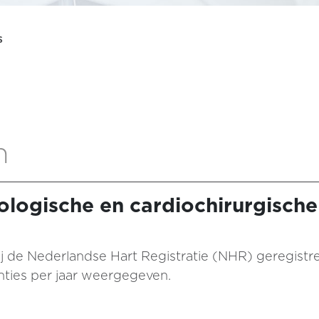
s
n
ologische en cardiochirurgische
al bij de Nederlandse Hart Registratie (NHR) geregist
enties per jaar weergegeven.