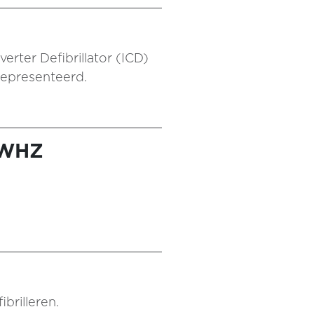
erter Defibrillator (ICD)
gepresenteerd.
 WHZ
brilleren.