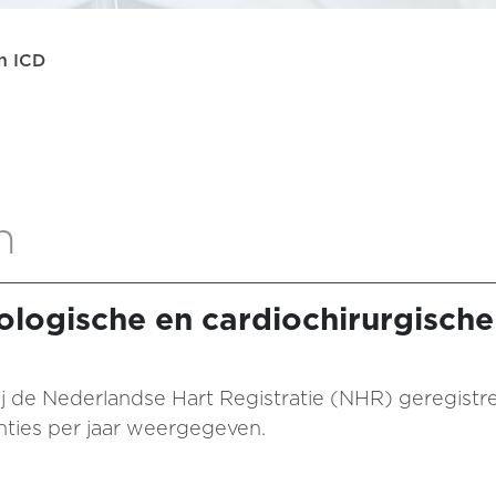
n ICD
n
ologische en cardiochirurgische
al bij de Nederlandse Hart Registratie (NHR) geregist
enties per jaar weergegeven.