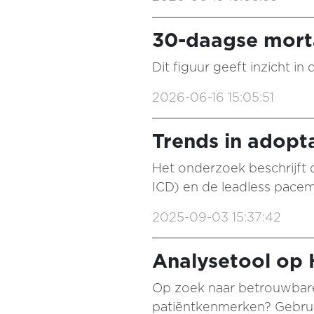
30-daagse morta
Dit figuur geeft inzicht i
2026-06-16 15:05:51
Trends in adopta
Het onderzoek beschrijft 
ICD) en de leadless pacem
2025-09-03 15:37:42
Analysetool op H
Op zoek naar betrouwbare
patiëntkenmerken? Gebrui