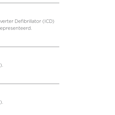
erter Defibrillator (ICD)
gepresenteerd.
).
).