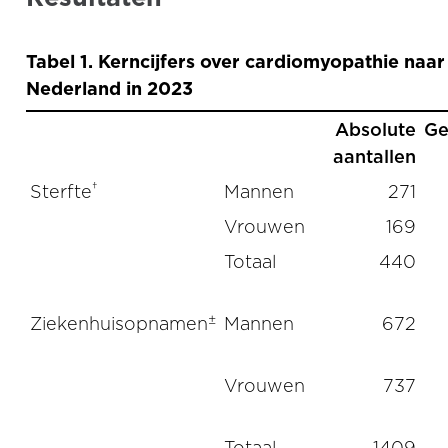
Tabel 1. Kerncijfers over cardiomyopathie naar 
Nederland in 2023
Absolute
Ge
aantallen
†
Sterfte
Mannen
271
Vrouwen
169
Totaal
440
±
Ziekenhuisopnamen
Mannen
672
Vrouwen
737
Totaal
1409