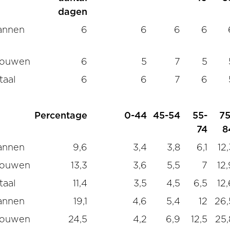
dagen
annen
6
6
6
6
rouwen
6
5
7
5
taal
6
6
7
6
Percentage
0-44
45-54
55-
75
74
8
annen
9,6
3,4
3,8
6,1
12,
rouwen
13,3
3,6
5,5
7
12,
taal
11,4
3,5
4,5
6,5
12,
annen
19,1
4,6
5,4
12
26,
rouwen
24,5
4,2
6,9
12,5
25,