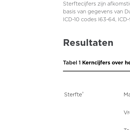
Sterftecijfers zijn afkom
basis van gegevens van Dut
ICD-10 codes I63-64, ICD-
Resultaten
Tabel 1
Kerncijfers over he
†
Sterfte
M
V