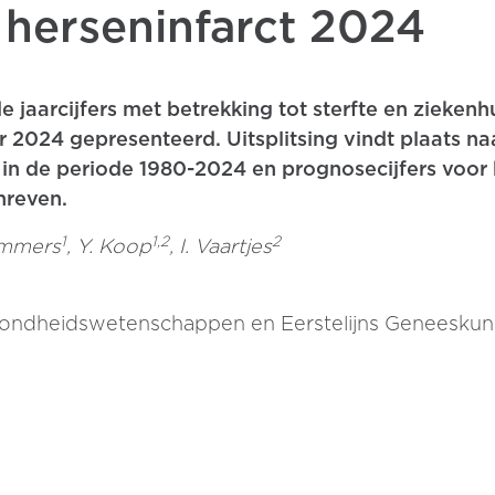
s herseninfarct 2024
e jaarcijfers met betrekking tot sterfte en zieken
r 2024 gepresenteerd. Uitsplitsing vindt plaats naa
in de periode 1980-2024 en prognosecijfers voor h
hreven.
1
1,2
2
immers
, Y. Koop
, I. Vaartjes
ondheidswetenschappen en Eerstelijns Geneeskunde