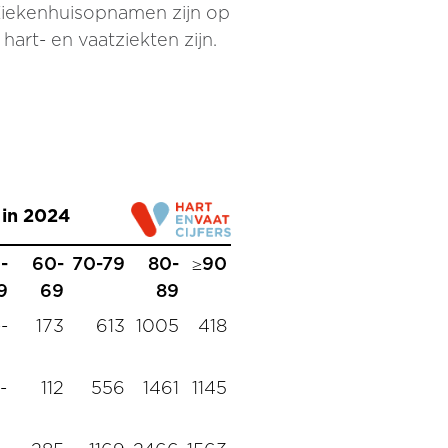
 Ziekenhuisopnamen zijn op
art- en vaatziekten zijn.
 in 2024
-
60-
70-79
80-
≥90
9
69
89
--
173
613
1005
418
-
112
556
1461
1145