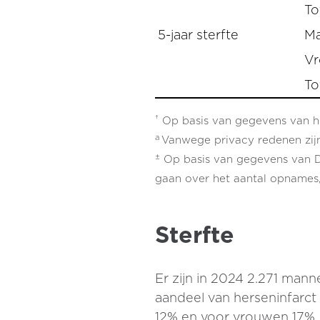
To
5-jaar sterfte
M
V
To
†
Op basis van gegevens van he
a
Vanwege privacy redenen zij
±
Op basis van gegevens van Du
gaan over het aantal opnames, 
Sterfte
Er zijn in 2024 2.271 man
aandeel van herseninfarct 
12% en voor vrouwen 17%. 