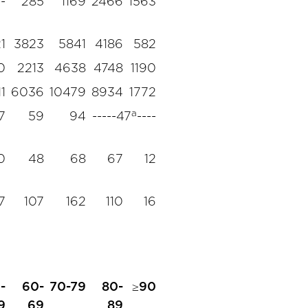
--
285
1169
2466
1563
1
3823
5841
4186
582
0
2213
4638
4748
1190
1
6036
10479
8934
1772
a
7
59
94
-----47
----
0
48
68
67
12
7
107
162
110
16
-
60-
70-79
80-
≥90
9
69
89