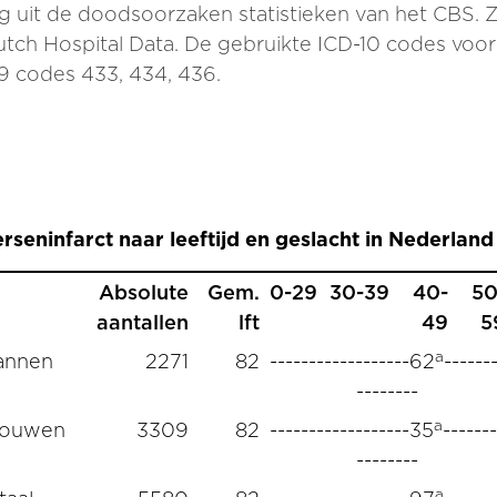
stig uit de doodsoorzaken statistieken van het CBS.
ch Hospital Data. De gebruikte ICD-10 codes voor h
9 codes 433, 434, 436.
rseninfarct naar leeftijd en geslacht in Nederland
Absolute
Gem.
0-29
30-39
40-
50
aantallen
lft
49
5
a
annen
2271
82
------------------62
------
--------
a
rouwen
3309
82
------------------35
-------
--------
a