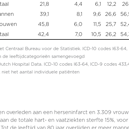
taal
21,8
4,4
6,1
12,2
26,
annen
39,1
8,1
9,6
26,6
56,
rouwen
45,8
6,0
11,5
25,7
52,
taal
42,4
7,0
10,5
26,2
54,
t Centraal Bureau voor de Statistiek. ICD-10 codes I63-64
n de leeftijdcategorieën samengevoegd
tch Hospital Data. ICD-10 codes I63-64, ICD-9 codes 433,43
niet het aantal individuele patiënten
nen overleden aan een herseninfarct en 3.309 vrouw
aan de totale hart- en vaatziekten sterfte 15%, vo
Tot de leeftijd van 80 jaar overlijden er meer ma