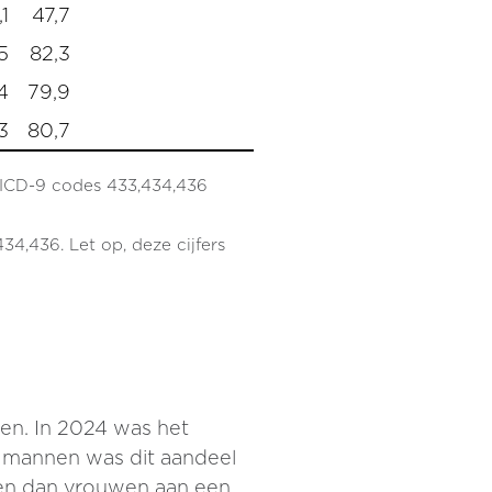
1
47,7
5
82,3
4
79,9
3
80,7
, ICD-9 codes 433,434,436
4,436. Let op, deze cijfers
en. In 2024 was het
or mannen was dit aandeel
nnen dan vrouwen aan een