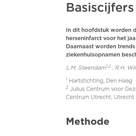
Basiscijfer
In dit hoofdstuk worden d
herseninfarct voor het jaa
Daarnaast worden trends 
ziekenhuisopnamen besc
1,2
L.M. Steendam
, R.H. W
1
Hartstichting, Den Haag
2
Julius Centrum voor Gez
Centrum Utrecht, Utrecht
Methode