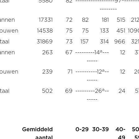
taal
5580
82
------------------97
------
--------
annen
17331
72
82
181
515
212
rouwen
14538
75
75
133
451
109
taal
31869
73
157
314
966
321
a
annen
263
67
---------14
---
12
3
-----
a
rouwen
239
71
----------12
--
12
2
-----
a
taal
502
69
---------26
--
24
5
-----
Gemiddeld
0-29
30-39
40-
50
aantal
49
5