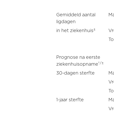
Gemiddeld aantal
M
ligdagen
±
in het ziekenhuis
V
To
Prognose na eerste
†/±
ziekenhuisopname
30-dagen sterfte
M
V
To
1-jaar sterfte
M
V