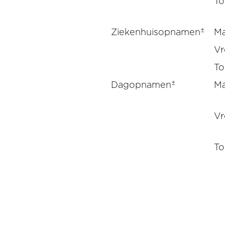
To
±
Ziekenhuisopnamen
M
V
To
±
Dagopnamen
M
V
To