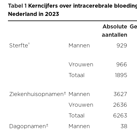
Tabel 1
Kerncijfers over intracerebrale bloeding
Nederland in 2023
Absolute
Ge
aantallen
†
Sterfte
Mannen
929
Vrouwen
966
Totaal
1895
±
Ziekenhuisopnamen
Mannen
3627
Vrouwen
2636
Totaal
6263
±
Dagopnamen
Mannen
38