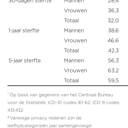
30-dagen sterfte
Mannen
28,4
Vrouwen
36,3
Totaal
32,0
1-jaar sterfte
Mannen
38,6
Vrouwen
46,6
Totaal
42,3
5-jaar sterfte
Mannen
56,3
Vrouwen
63,2
Totaal
59,5
†
Op basis van gegevens van het Centraal Bureau
voor de Statistiek: ICD-10 codes I61-62, ICD-9 codes
431,432
a
Vanwege privacy redenen zijn de
leeftijdcategorieën jaar samengevoegd