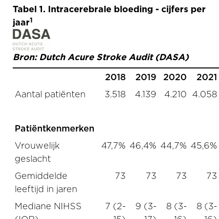
Tabel 1. Intracerebrale bloeding - cijfers per
1
jaar
Bron: Dutch Acure Stroke Audit (DASA)
2018
2019
2020
2021
Aantal patiënten
3.518
4.139
4.210
4.058
Patiëntkenmerken
Vrouwelijk
47,7%
46,4%
44,7%
45,6%
geslacht
Gemiddelde
73
73
73
73
leeftijd in jaren
Mediane NIHSS
7 (2-
9 (3-
8 (3-
8 (3-