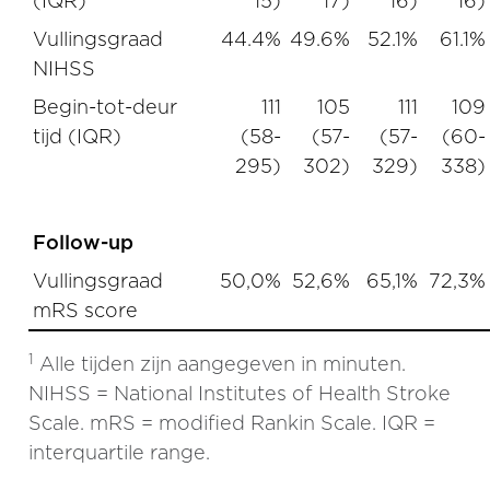
(IQR)
15)
17)
16)
16)
Vullingsgraad
44.4%
49.6%
52.1%
61.1%
NIHSS
Begin-tot-deur
111
105
111
109
tijd (IQR)
(58-
(57-
(57-
(60-
295)
302)
329)
338)
Follow-up
Vullingsgraad
50,0%
52,6%
65,1%
72,3%
mRS score
1
Alle tijden zijn aangegeven in minuten.
NIHSS = National Institutes of Health Stroke
Scale. mRS = modified Rankin Scale. IQR =
interquartile range.