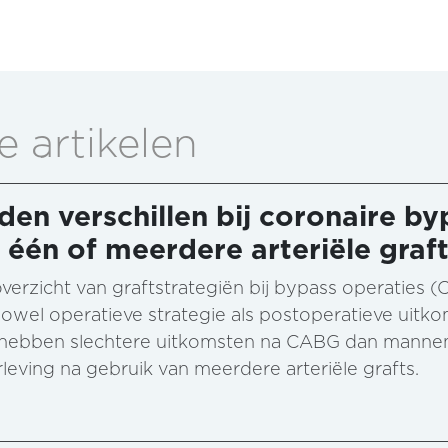
e artikelen
en verschillen bij coronaire by
 één of meerdere arteriële graf
verzicht van graftstrategiën bij bypass operaties 
zowel operatieve strategie als postoperatieve uitk
n hebben slechtere uitkomsten na CABG dan mannen.
rleving na gebruik van meerdere arteriële grafts.