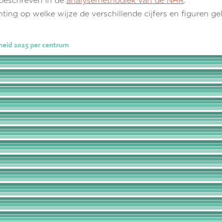
t beschreven in de
analysemethodiek van de NHR
.
hting op welke wijze de verschillende cijfers en figuren 