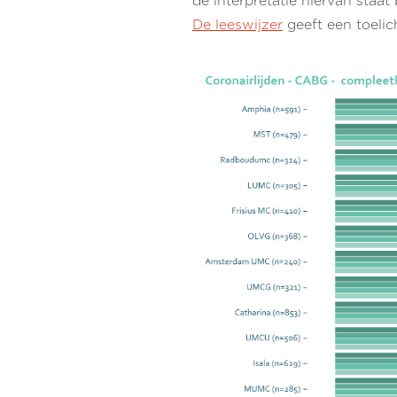
de interpretatie hiervan staa
De leeswijzer
geeft een toelic