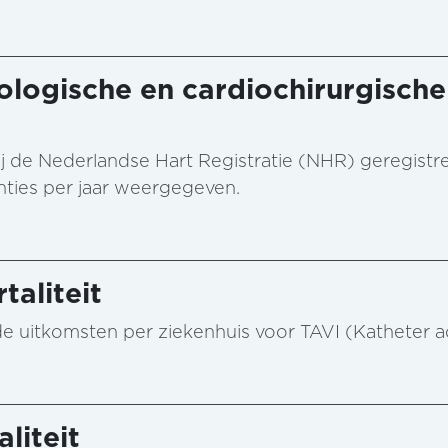
ologische en cardiochirurgische
al bij de Nederlandse Hart Registratie (NHR) geregist
enties per jaar weergegeven.
taliteit
n de uitkomsten per ziekenhuis voor TAVI (Katheter 
liteit