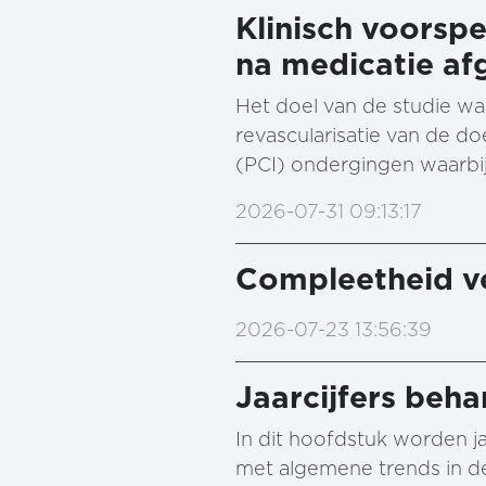
Klinisch voorspe
na medicatie af
Het doel van de studie wa
revascularisatie van de do
(PCI) ondergingen waarbij
2026-07-31 09:13:17
Compleetheid ve
2026-07-23 13:56:39
Jaarcijfers beha
In dit hoofdstuk worden jaa
met algemene trends in de