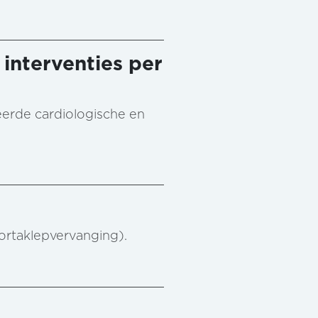
 interventies per
reerde cardiologische en
aortaklepvervanging).