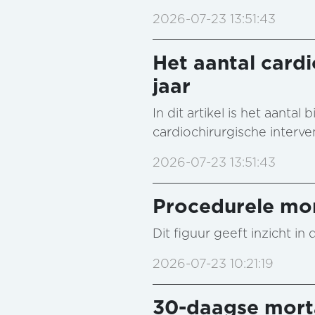
2026-07-23 13:51:43
Het aantal cardi
jaar
In dit artikel is het aant
cardiochirurgische interv
2026-07-23 13:51:43
Procedurele mor
Dit figuur geeft inzicht i
2026-07-23 10:21:19
30-daagse morta