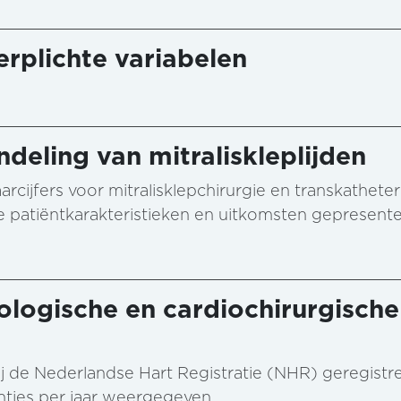
rplichte variabelen
ndeling van mitraliskleplijden
rcijfers voor mitralisklepchirurgie en transkatheter 
 patiëntkarakteristieken en uitkomsten gepresente
ologische en cardiochirurgische
al bij de Nederlandse Hart Registratie (NHR) geregist
enties per jaar weergegeven.