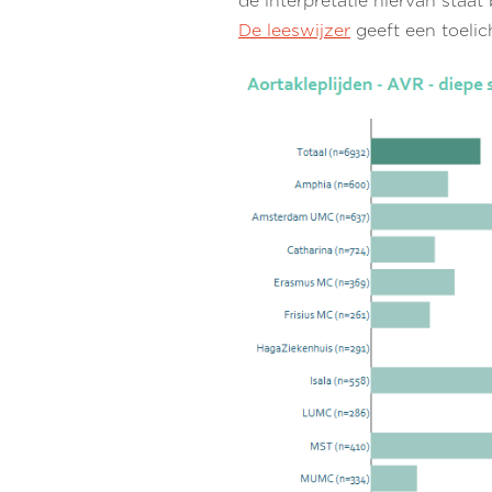
de interpretatie hiervan staa
De leeswijzer
geeft een toelic