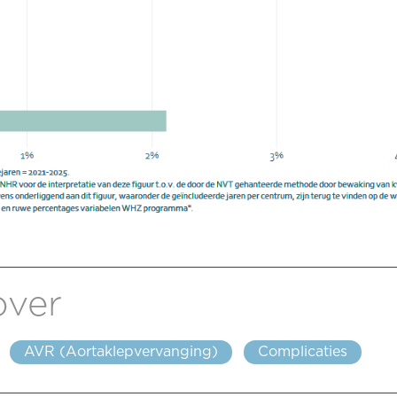
over
AVR (Aortaklepvervanging)
Complicaties