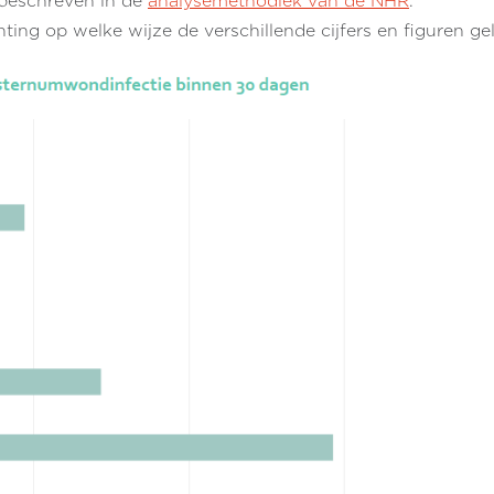
t beschreven in de
analysemethodiek van de NHR
.
hting op welke wijze de verschillende cijfers en figuren 