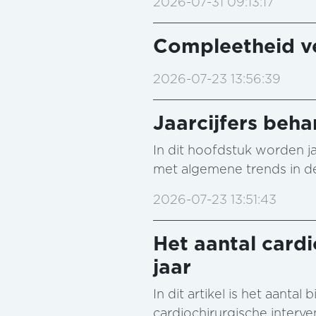
2026-07-31 09:13:17
Compleetheid ve
2026-07-23 13:56:39
Jaarcijfers beha
In dit hoofdstuk worden jaa
met algemene trends in de
2026-07-23 13:51:43
Het aantal cardi
jaar
In dit artikel is het aant
cardiochirurgische interv