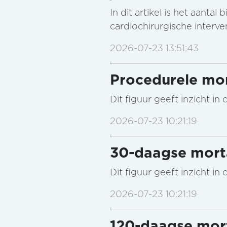
In dit artikel is het aant
cardiochirurgische interv
2026-07-23 13:51:43
Procedurele mor
Dit figuur geeft inzicht i
2026-07-23 10:21:19
30-daagse morta
Dit figuur geeft inzicht i
2026-07-23 10:21:19
120-daagse mort