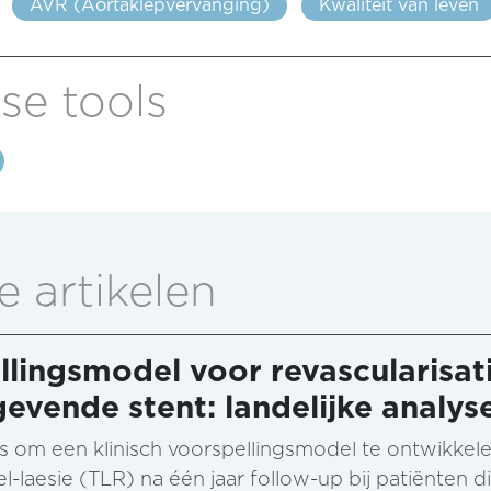
AVR (Aortaklepvervanging)
Kwaliteit van leven
se tools
e artikelen
llingsmodel voor revascularisati
gevende stent: landelijke analy
s om een klinisch voorspellingsmodel te ontwikkele
el-laesie (TLR) na één jaar follow-up bij patiënten