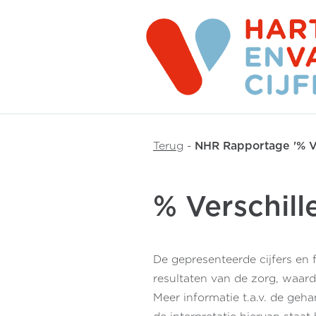
Terug
-
NHR Rapportage '% Ve
% Verschill
De gepresenteerde cijfers en 
resultaten van de zorg, waar
Meer informatie t.a.v. de geh