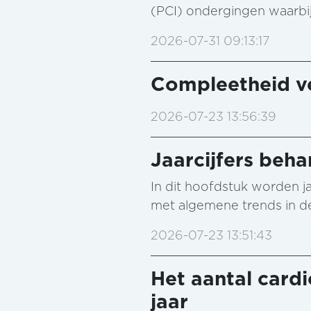
(PCI) ondergingen waarbij
2026-07-31 09:13:17
Compleetheid ve
2026-07-23 13:56:39
Jaarcijfers beha
In dit hoofdstuk worden jaa
met algemene trends in de
2026-07-23 13:51:43
Het aantal cardi
jaar