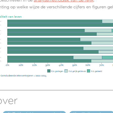
t beschreven in de
analysemethodiek van de NHR
.
hting op welke wijze de verschillende cijfers en figuren 
over