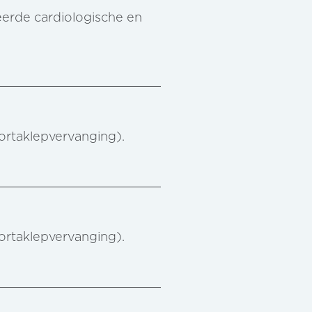
reerde cardiologische en
aortaklepvervanging).
aortaklepvervanging).