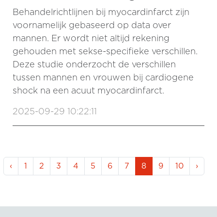
Behandelrichtlijnen bij myocardinfarct zijn
voornamelijk gebaseerd op data over
mannen. Er wordt niet altijd rekening
gehouden met sekse-specifieke verschillen.
Deze studie onderzocht de verschillen
tussen mannen en vrouwen bij cardiogene
shock na een acuut myocardinfarct.
2025-09-29 10:22:11
‹
1
2
3
4
5
6
7
8
9
10
›